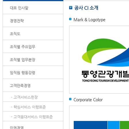
공사 CI 소개
대표 인사말
Mark & Logotype
경영전략
조직도
조직별 주요업무
조직별 업무분장
임직원 행동강령
고객만족경영
- 고객서비스헌장
Corporate Color
- 핵심서비스 이행표준
- 고객응대서비스 이행표준
인권경영