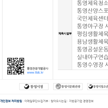
통영체육청소
통영산양스포
국민체육센터
통영야구장 
평림생활체육
체육시설부
용남생활체육
통영공설운동
실내야구연습
통영수영장 
개인정보 처리방침
이메일무단수집거부
찾아오시는길
지방공기업 경영정보