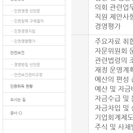
의회 관련업
- 인권경영 선언문
직원 제안사
- 인권침해 구제절차
경영평가
- 인권경영지침
주요자료 취
- 인권영향평가
자문위원회 
안전보건
관련법령의 
- 경영방침 선언문
재정 운영계
- 안전보건관리규정
예산의 편성 
인증취득 현황
예산 및 자
자금수급 및
오시는 길
자금차입 및 
공사 CI
기업회계제도
주식 및 사채