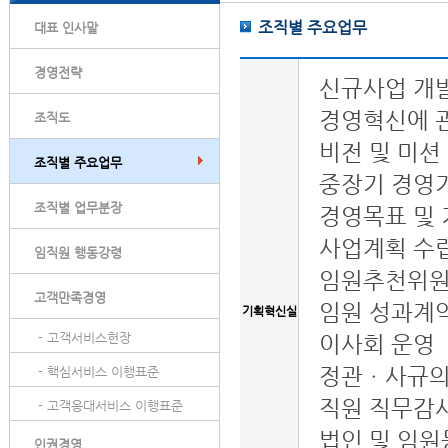
조직별 주요업무
대표 인사말
경영전략
신규사업 개발
경영혁신에 
조직도
비전 및 미션
조직별 주요업무
중장기 경영
조직별 업무분장
경영목표 및
사업계획 수립
임직원 행동강령
임원추천위원
고객만족경영
임원 성과계
기획혁신실
- 고객서비스헌장
이사회 운영
정관ㆍ사규의 
- 핵심서비스 이행표준
직원 직무감사
- 고객응대서비스 이행표준
법인 및 임원
인권경영