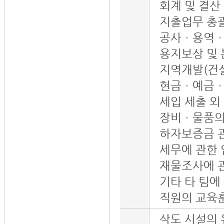
회계 및 결산
지출업무 총
공사ㆍ용역ㆍ
용지보상 및
지역개발(건설
현금ㆍ예금ㆍ
세입 세출 외
장비ㆍ물품의
하자보증금 
세무에 관한
재물조사에 
기타 타 팀에
직원의 교육훈
삭도 시설의