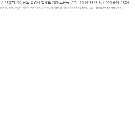
우.53075 경상남도 통영시 발개로 205(도남동) /
Tel.1544-3303
Fax.055-649-2804
COPYRIGHT(C) 2013 TOURISM DEVELOPMENT CORPORATION. ALL RIGHTS RESERVED.