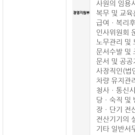
사원의 임용
복무 및 교
경영지원부
급여ㆍ복리후
인사위원회 
노무관리 및
문서수발 및
문서 및 공공
사장직인(법인
차량 유지관
청사ㆍ통신시
당ㆍ숙직 및
장ㆍ단기 전
전산기기의 
기타 일반서