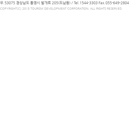
우.53075 경상남도 통영시 발개로 205(도남동) /
Tel.1544-3303
Fax.055-649-2804
COPYRIGHT(C) 2013 TOURISM DEVELOPMENT CORPORATION. ALL RIGHTS RESERVED.