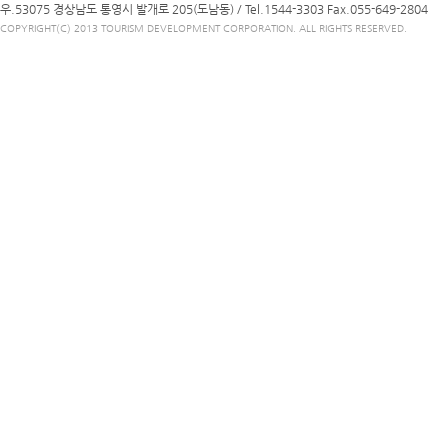
우.53075 경상남도 통영시 발개로 205(도남동) /
Tel.1544-3303
Fax.055-649-2804
COPYRIGHT(C) 2013 TOURISM DEVELOPMENT CORPORATION. ALL RIGHTS RESERVED.