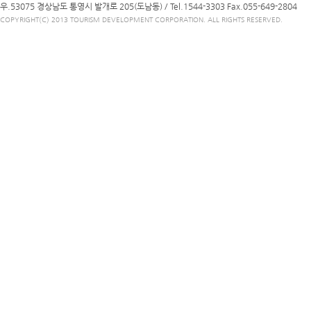
우.53075 경상남도 통영시 발개로 205(도남동) /
Tel.1544-3303
Fax.055-649-2804
COPYRIGHT(C) 2013 TOURISM DEVELOPMENT CORPORATION. ALL RIGHTS RESERVED.