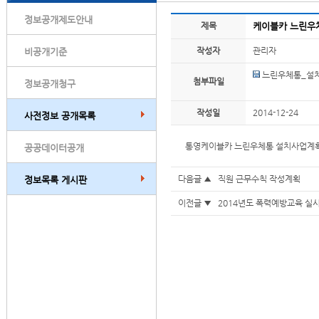
정보공개제도안내
제목
케이블카 느린우
작성자
관리자
비공개기준
느린우체통_설치
첨부파일
정보공개청구
작성일
2014-12-24
사전정보 공개목록
통영케이블카 느린우체통 설치사업계획
공공데이터공개
다음글 ▲
직원 근무수칙 작성계획
정보목록 게시판
이전글 ▼
2014년도 폭력예방교육 실