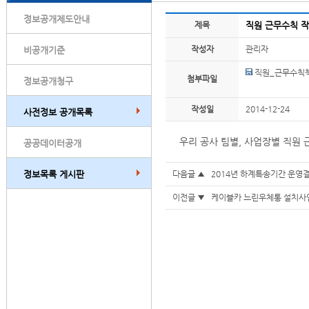
정보공개제도안내
제목
직원 근무수칙 
작성자
관리자
비공개기준
직원_근무수칙책
첨부파일
정보공개청구
작성일
2014-12-24
사전정보 공개목록
우리 공사 팀별, 사업장별 직원
공공데이터공개
정보목록 게시판
다음글 ▲
2014년 하계특송기간 운영
이전글 ▼
케이블카 느린우체통 설치사