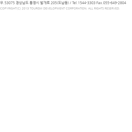
우.53075 경상남도 통영시 발개로 205(도남동) /
Tel.1544-3303
Fax.055-649-2804
COPYRIGHT(C) 2013 TOURISM DEVELOPMENT CORPORATION. ALL RIGHTS RESERVED.