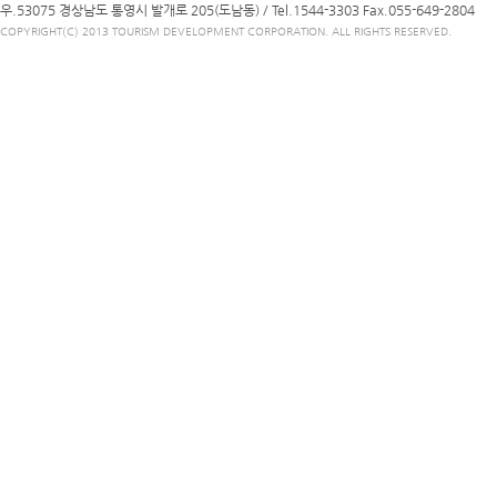
우.53075 경상남도 통영시 발개로 205(도남동) /
Tel.1544-3303
Fax.055-649-2804
COPYRIGHT(C) 2013 TOURISM DEVELOPMENT CORPORATION. ALL RIGHTS RESERVED.