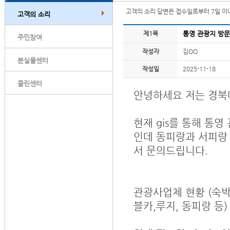
고객의 소리 답변은 접수일로부터 7일 이
고객의 소리
제1목
통영 관광지 방문
주민참여
작성자
김OO
분실물센터
작성일
2025-11-18
클린센터
안녕하세요 저는 경북
현재 gis를 통해 통
인데 동피랑과 서피랑
서 문의드립니다.
관광사업체 현황 (숙박
블카,루지, 동피랑 등