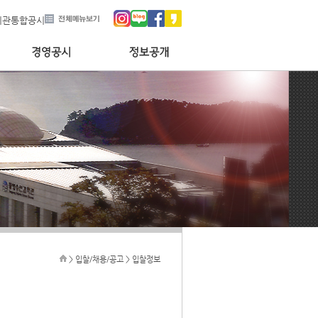
기관통합공시
> 입찰/채용/공고 > 입찰정보